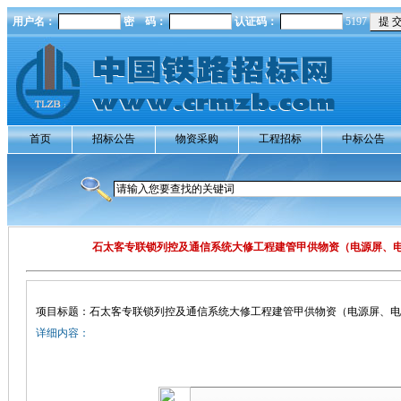
用户名：
密 码：
认证码：
5197
首页
招标公告
物资采购
工程招标
中标公告
石太客专联锁列控及通信系统大修工程建管甲供物资（电源屏、
项目标题：石太客专联锁列控及通信系统大修工程建管甲供物资（电源屏、电
详细内容：