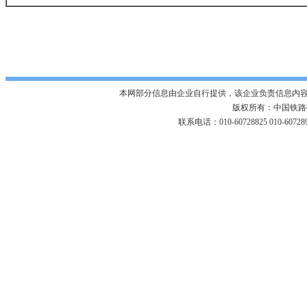
本网部分信息由企业自行提供，该企业负责信息内
版权所有：中国铁路招标网 Po
联系电话：010-60728825 010-607289