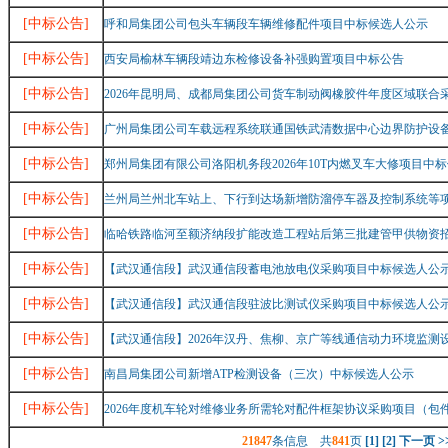
[中标公告]
呼和局集团公司包头车辆段车辆维修配件项目中标候选人公示
[中标公告]
西安局榆林车辆段靖边东检修设备补强购置项目中标公告
[中标公告]
2026年昆明局、成都局集团公司货车制动阀橡胶件年度区域联合
[中标公告]
广州局集团公司车载远程系统联通国铁武清数据中心边界防护设
[中标公告]
郑州局集团有限公司洛阳机务段2026年10T内燃叉车大修项目中
[中标公告]
兰州局兰州北车站上、下行到达场新增防溜停车器及控制系统等
[中标公告]
临哈铁路临河至额济纳段扩能改造工程站后第三批建管甲供物资
[中标公告]
【武汉通信段】武汉通信段蓄电池放电仪采购项目中标候选人公
[中标公告]
【武汉通信段】武汉通信段驻波比测试仪采购项目中标候选人公
[中标公告]
【武汉通信段】2026年汉丹、焦柳、京广等线通信动力环境监测
[中标公告]
南昌局集团公司新增ATP检测设备（三次）中标候选人公示
[中标公告]
2026年度机车轮对维修业务所需轮对配件框架协议采购项目（包
21847
条信息 共
841
页
[1]
[2]
下一页
>