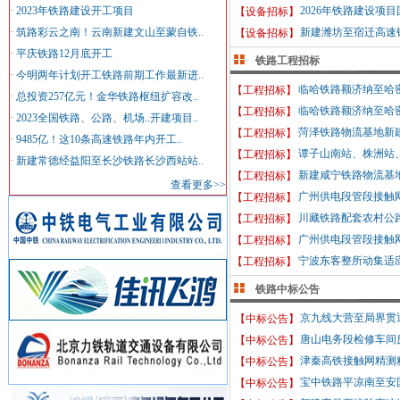
·
2023年铁路建设开工项目
2026年铁路建设项
【设备招标】
·
筑路彩云之南！云南新建文山至蒙自铁..
新建潍坊至宿迁高速
【设备招标】
·
平庆铁路12月底开工
铁路工程招标
·
今明两年计划开工铁路前期工作最新进..
临哈铁路额济纳至哈
【工程招标】
·
总投资257亿元！金华铁路枢纽扩容改..
临哈铁路额济纳至哈
【工程招标】
·
2023全国铁路、公路、机场..开建项目..
菏泽铁路物流基地新
【工程招标】
·
9485亿！这10条高速铁路年内开工..
谭子山南站、株洲站
【工程招标】
·
新建常德经益阳至长沙铁路长沙西站站..
新建咸宁铁路物流基地
【工程招标】
查看更多>>
广州供电段管段接触
【工程招标】
川藏铁路配套农村公
【工程招标】
广州供电段管段接触
【工程招标】
宁波东客整所动集适
【工程招标】
铁路中标公告
京九线大营至局界贯
【中标公告】
唐山电务段检修车间
【中标公告】
津秦高铁接触网精测
【中标公告】
宝中铁路平凉南至安
【中标公告】