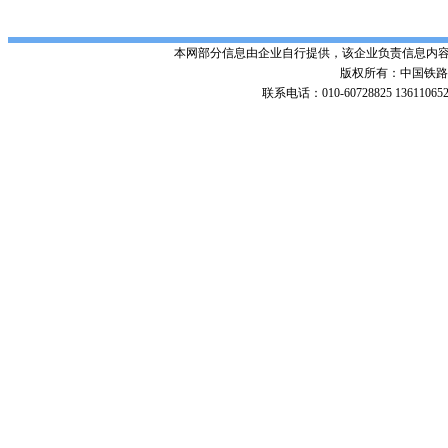
本网部分信息由企业自行提供，该企业负责信息内
版权所有：中国铁路招标网 Po
联系电话：010-60728825 136110652