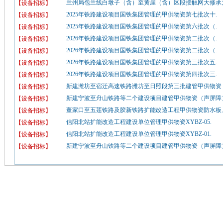
兰州局包兰线白墩子（含）至黄崖（含）区段接触网大修承力
【设备招标】
2025年铁路建设项目国铁集团管理的甲供物资第七批次十.
【设备招标】
2025年铁路建设项目国铁集团管理的甲供物资第六批次（.
【设备招标】
2026年铁路建设项目国铁集团管理的甲供物资第二批次（.
【设备招标】
2026年铁路建设项目国铁集团管理的甲供物资第二批次（.
【设备招标】
2026年铁路建设项目国铁集团管理的甲供物资第三批次五.
【设备招标】
2026年铁路建设项目国铁集团管理的甲供物资第四批次三.
【设备招标】
新建潍坊至宿迁高速铁路潍坊至日照段第三批建管甲供物资（
【设备招标】
新建宁波至舟山铁路等二个建设项目建管甲供物资（声屏障）
【设备招标】
董家口至五莲铁路及胶新铁路扩能改造工程甲供物资防水板、
【设备招标】
信阳北站扩能改造工程建设单位管理甲供物资XYBZ-05.
【设备招标】
信阳北站扩能改造工程建设单位管理甲供物资XYBZ-01.
【设备招标】
新建宁波至舟山铁路等二个建设项目建管甲供物资（声屏障）
【设备招标】