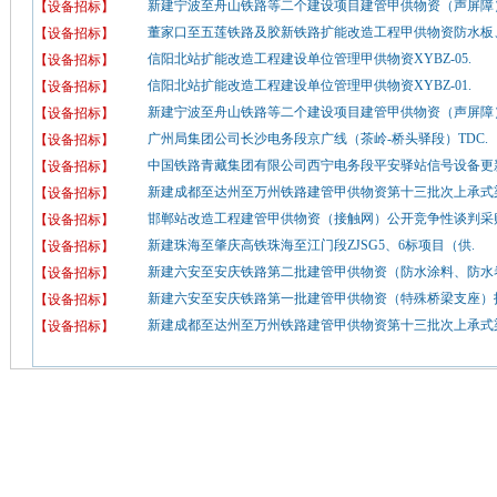
新建宁波至舟山铁路等二个建设项目建管甲供物资（声屏障）
【设备招标】
董家口至五莲铁路及胶新铁路扩能改造工程甲供物资防水板、
【设备招标】
信阳北站扩能改造工程建设单位管理甲供物资XYBZ-05.
【设备招标】
信阳北站扩能改造工程建设单位管理甲供物资XYBZ-01.
【设备招标】
新建宁波至舟山铁路等二个建设项目建管甲供物资（声屏障）
【设备招标】
广州局集团公司长沙电务段京广线（茶岭-桥头驿段）TDC.
【设备招标】
中国铁路青藏集团有限公司西宁电务段平安驿站信号设备更新
【设备招标】
新建成都至达州至万州铁路建管甲供物资第十三批次上承式梁
【设备招标】
邯郸站改造工程建管甲供物资（接触网）公开竞争性谈判采购
【设备招标】
新建珠海至肇庆高铁珠海至江门段ZJSG5、6标项目（供.
【设备招标】
新建六安至安庆铁路第二批建管甲供物资（防水涂料、防水卷
【设备招标】
新建六安至安庆铁路第一批建管甲供物资（特殊桥梁支座）招
【设备招标】
新建成都至达州至万州铁路建管甲供物资第十三批次上承式梁
【设备招标】