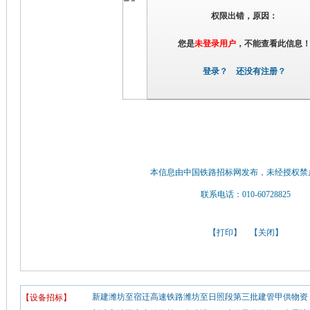
权限出错，原因：
您是
未登录用户
，不能查看此信息
登录？
还没有注册？
本信息由中国铁路招标网发布，未经授权禁
联系电话：010-60728825
【
打印
】 【
关闭
】
新建潍坊至宿迁高速铁路潍坊至日照段第三批建管甲供物资（
【设备招标】