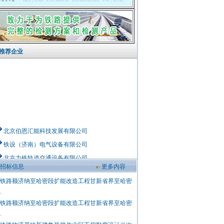
推荐企业
北京伯恩汇能科技发展有限公司
铁设（济南）电气设备有限公司
北京力铁轨道交通设备有限公司
北京力铁轨道交通设备有限公司
招标信息
更多内容
邯郸市黎明铁路器材有限公司
铁路额济纳至哈密段扩能改造工程甘新省界至哈密
.
北京佳讯飞鸿电气股份有限公司
铁路额济纳至哈密段扩能改造工程甘新省界至哈密
中铁电气工业有限公司
.
中铁十九局集团公司