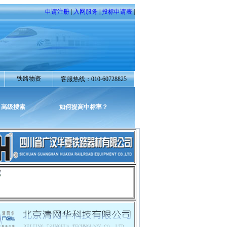
申请注册
|
入网服务
|
投标申请表
|
铁路物资
客服热线：010-60728825
高级搜索
如何提高中标率？