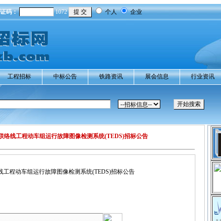
证码：
1072
个人
企业
工程招标
中标公告
铁路资讯
展会信息
行业资讯
络线工程动车组运行故障图像检测系统(TEDS)招标公告
工程动车组运行故障图像检测系统(TEDS)招标公告