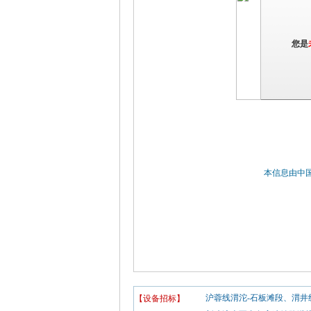
您是
本信息由中
沪蓉线渭沱-石板滩段、渭井线
【设备招标】