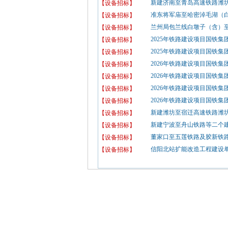
新建济南至青岛高速铁路潍坊
【设备招标】
准东将军庙至哈密淖毛湖（白
【设备招标】
兰州局包兰线白墩子（含）至
【设备招标】
2025年铁路建设项目国铁集
【设备招标】
2025年铁路建设项目国铁集
【设备招标】
2026年铁路建设项目国铁集
【设备招标】
2026年铁路建设项目国铁集
【设备招标】
2026年铁路建设项目国铁集
【设备招标】
2026年铁路建设项目国铁集
【设备招标】
新建潍坊至宿迁高速铁路潍坊
【设备招标】
新建宁波至舟山铁路等二个建
【设备招标】
董家口至五莲铁路及胶新铁路
【设备招标】
信阳北站扩能改造工程建设单位
【设备招标】