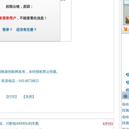
权限出错，原因：
未登录用户
，不能查看此信息！
登录？
还没有注册？
国铁路招标网发布，未经授权禁止转载。
联系电话：010-60728825
【
打印
】 【
关闭
】
临哈
段施
临哈
段施
、川黔线400MHz列车数.
8月9日