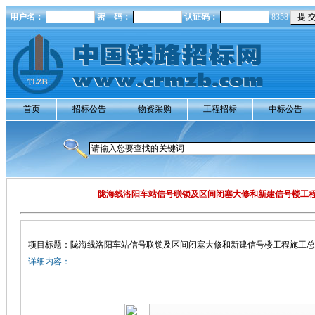
用户名：
密 码：
认证码：
8358
首页
招标公告
物资采购
工程招标
中标公告
陇海线洛阳车站信号联锁及区间闭塞大修和新建信号楼工
项目标题：陇海线洛阳车站信号联锁及区间闭塞大修和新建信号楼工程施工总
详细内容：