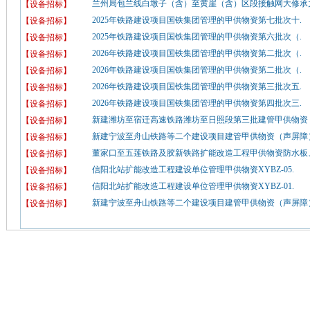
兰州局包兰线白墩子（含）至黄崖（含）区段接触网大修承力
【设备招标】
2025年铁路建设项目国铁集团管理的甲供物资第七批次十.
【设备招标】
2025年铁路建设项目国铁集团管理的甲供物资第六批次（.
【设备招标】
2026年铁路建设项目国铁集团管理的甲供物资第二批次（.
【设备招标】
2026年铁路建设项目国铁集团管理的甲供物资第二批次（.
【设备招标】
2026年铁路建设项目国铁集团管理的甲供物资第三批次五.
【设备招标】
2026年铁路建设项目国铁集团管理的甲供物资第四批次三.
【设备招标】
新建潍坊至宿迁高速铁路潍坊至日照段第三批建管甲供物资（
【设备招标】
新建宁波至舟山铁路等二个建设项目建管甲供物资（声屏障）
【设备招标】
董家口至五莲铁路及胶新铁路扩能改造工程甲供物资防水板、
【设备招标】
信阳北站扩能改造工程建设单位管理甲供物资XYBZ-05.
【设备招标】
信阳北站扩能改造工程建设单位管理甲供物资XYBZ-01.
【设备招标】
新建宁波至舟山铁路等二个建设项目建管甲供物资（声屏障）
【设备招标】