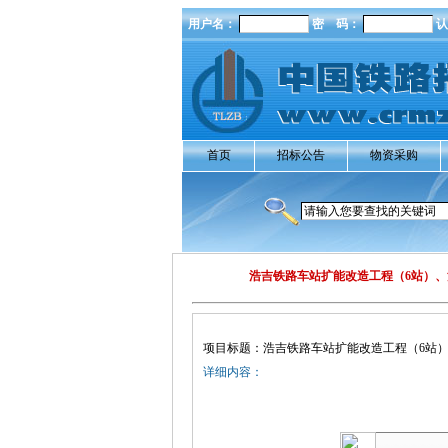
用户名：
密 码：
认
首页
招标公告
物资采购
浩吉铁路车站扩能改造工程（6站）、
项目标题：浩吉铁路车站扩能改造工程（6站
详细内容：