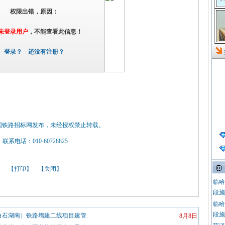
权限出错，原因：
未登录用户
，不能查看此信息！
登录？
还没有注册？
国铁路招标网发布，未经授权禁止转载。
联系电话：010-60728825
【
打印
】 【
关闭
】
临哈
段施
临哈
段施
石湖南）铁路增建二线项目建管.
8月8日