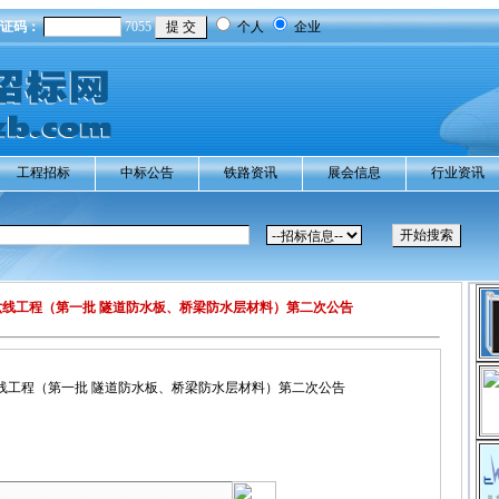
证码：
7055
个人
企业
工程招标
中标公告
铁路资讯
展会信息
行业资讯
线工程（第一批 隧道防水板、桥梁防水层材料）第二次公告
线工程（第一批 隧道防水板、桥梁防水层材料）第二次公告