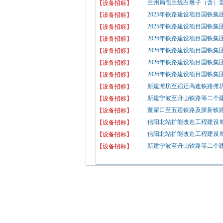
兰州局包兰线白墩子（含）至
【设备招标】
2025年铁路建设项目国铁集
【设备招标】
2025年铁路建设项目国铁集
【设备招标】
2026年铁路建设项目国铁集
【设备招标】
2026年铁路建设项目国铁集
【设备招标】
2026年铁路建设项目国铁集
【设备招标】
2026年铁路建设项目国铁集
【设备招标】
新建潍坊至宿迁高速铁路潍坊
【设备招标】
新建宁波至舟山铁路等二个建
【设备招标】
董家口至五莲铁路及胶新铁路
【设备招标】
信阳北站扩能改造工程建设单位
【设备招标】
信阳北站扩能改造工程建设单位
【设备招标】
新建宁波至舟山铁路等二个建
【设备招标】