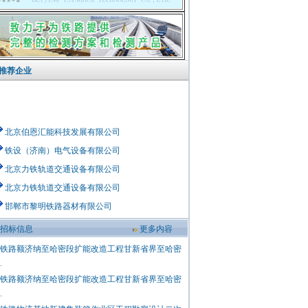
推荐企业
北京伯恩汇能科技发展有限公司
铁设（济南）电气设备有限公司
北京力铁轨道交通设备有限公司
北京力铁轨道交通设备有限公司
邯郸市黎明铁路器材有限公司
北京佳讯飞鸿电气股份有限公司
招标信息
更多内容
中铁电气工业有限公司
铁路额济纳至哈密段扩能改造工程甘新省界至哈密
中铁十九局集团公司
.
广西南宁海斯德工程机械有限公司
铁路额济纳至哈密段扩能改造工程甘新省界至哈密
广东铁路建设监理有限公司
.