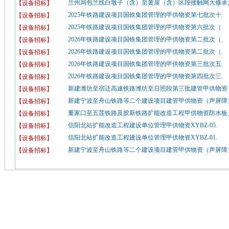
兰州局包兰线白墩子（含）至黄崖（含）区段接触网大修承力
【设备招标】
2025年铁路建设项目国铁集团管理的甲供物资第七批次十.
【设备招标】
2025年铁路建设项目国铁集团管理的甲供物资第六批次（.
【设备招标】
2026年铁路建设项目国铁集团管理的甲供物资第二批次（.
【设备招标】
2026年铁路建设项目国铁集团管理的甲供物资第二批次（.
【设备招标】
2026年铁路建设项目国铁集团管理的甲供物资第三批次五.
【设备招标】
2026年铁路建设项目国铁集团管理的甲供物资第四批次三.
【设备招标】
新建潍坊至宿迁高速铁路潍坊至日照段第三批建管甲供物资（
【设备招标】
新建宁波至舟山铁路等二个建设项目建管甲供物资（声屏障）
【设备招标】
董家口至五莲铁路及胶新铁路扩能改造工程甲供物资防水板、
【设备招标】
信阳北站扩能改造工程建设单位管理甲供物资XYBZ-05.
【设备招标】
信阳北站扩能改造工程建设单位管理甲供物资XYBZ-01.
【设备招标】
新建宁波至舟山铁路等二个建设项目建管甲供物资（声屏障）
【设备招标】