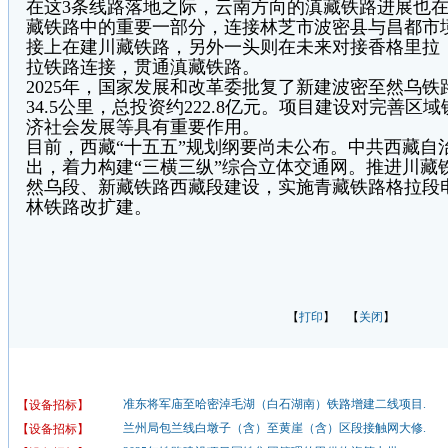
在这3条线路落地之际，云南方向的滇藏铁路进展也
藏铁路中的重要一部分，连接林芝市波密县与昌都市
接上在建川藏铁路，另外一头则在未来对接香格里拉
拉铁路连接，贯通滇藏铁路。
2025年，国家发展和改革委批复了新建波密至然乌铁
34.5公里，总投资约222.8亿元。项目建设对完善
济社会发展等具有重要作用。
目前，西藏“十五五”规划纲要尚未公布。中共西藏自
出，着力构建“三横三纵”综合立体交通网。推进川藏
然乌段、新藏铁路西藏段建设，实施青藏铁路格拉段
林铁路改扩建。
【
打印
】 【
关闭
】
准东将军庙至哈密淖毛湖（白石湖南）铁路增建二线项目.
【设备招标】
兰州局包兰线白墩子（含）至黄崖（含）区段接触网大修.
【设备招标】