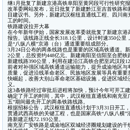
继1月批复了新建京港高铁阜阳至黄冈段可行性研究报
改革委网站发布，近日批复了新建黔江至吉首铁路和
目建议书。另外，新建武汉枢纽直通线工程、四川南
工的时间。
铁路建设拉开大幕
在今年新年伊始，国家发展改革委就批复了新建京港
报告。该线路正线全长318.1公里，设计时速350公里
是“八纵八横”京港（台）通道重要组成部分。
3月24日公布的两条线路也是重要的区域高铁通道。新
2公里，总投资约448亿元。新建南阳至信阳至合肥铁
新建线路390公里，利用在建沿江高铁合肥至武汉段12
前者对补强区域高铁通道运输能力，提升成渝地区与
质量，促进沿线革命老区、民族地区发展等具有重要
快崛起，改善大别山革命老区基础设施，促进区域经
义。
这3条铁路经过审批后进程将加快，预计今年可开工
确定了开工的时间，其中，武汉枢纽直通线和南充至
五”期间最先开工的两条铁路线路。
根据招标公告，武汉枢纽直通线计划于3月31日开工
贯通武西高铁的关键工程，也是国家高铁“八纵八横”
路新建正线72.193公里。
南充至广安铁路是成渝地区双城经济圈规划建设的干