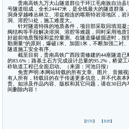
贵南高铁九万大山隧道群位于环江毛南族自治县境
号隧道组成，全长24447米，是全线最大的隧道群落，
洞身穿越峰丛林立、溶盆相连的喀斯特岩溶地区，岩
洞、溶腔51处，施工难度大。
针对隧道特殊的地质条件，项目部采取回填混凝土
阀结构等手段解决溶洞、溶腔等难题，同时采用地质
好超前地质预报和监控量测。在隧道爆破掘进时，按
勤测量”的原则，爆破1米、加固1米，不断加强二衬
隧道施工安全有序。
截至目前，贵南高铁广西段需修建的44座隧道已顺
的83.6%；路基土石方完成设计总量的95.2%，桥梁工
砟轨道工程已全面启动。（来源：河池日报）
免责声明:本网站转载的所有文章、图片、音频视
有人所有，转载目的在于传递更多信息，并不代表本
责。如涉及作品内容、版权和其它问题，请在30日内
间删除内容！
【
打印
】 【
关闭
】