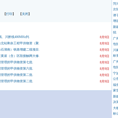
菏
次
【
打印
】 【
关闭
】
谭
增设
新
招.
、川黔线400MHz列.
8月9日
广
北站剩余工程甲供物资（聚.
8月9日
包
石湖南）铁路增建二线项目.
8月9日
川
标
黄崖（含）区段接触网大修.
8月9日
广
团管理的甲供物资第七批.
8月9日
包
团管理的甲供物资第六批.
8月9日
宁
团管理的甲供物资第二批.
8月9日
公
团管理的甲供物资第二批.
8月9日
福
家
新
决
大
标