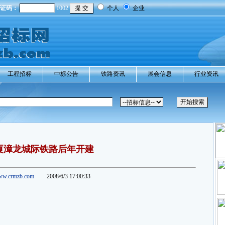
证码：
1002
个人
企业
工程招标
中标公告
铁路资讯
展会信息
行业资讯
厦漳龙城际铁路后年开建
www.crmzb.com
2008/6/3 17:00:33