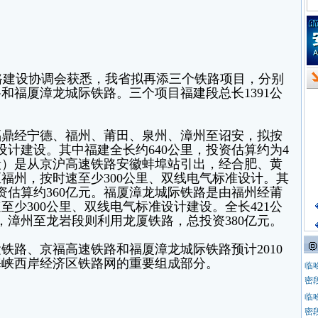
建设协调会获悉，我省拟再添三个铁路项目，分别
和福厦漳龙城际铁路。三个项目福建段总长1391公
经宁德、福州、莆田、泉州、漳州至诏安，拟按
设计建设。其中福建全长约640公里，投资估算约为4
段）是从京沪高速铁路安徽蚌埠站引出，经合肥、黄
福州，按时速至少300公里、双线电气标准设计。其
资估算约360亿元。福厦漳龙城际铁路是由福州经莆
少300公里、双线电气标准设计建设。全长421公
里，漳州至龙岩段则利用龙厦铁路，总投资380亿元。
路、京福高速铁路和福厦漳龙城际铁路预计2010
海峡西岸经济区铁路网的重要组成部分。
临
密
临
密