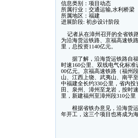
信息类别：项目动态
所属行业：交通运输,水利桥梁
所属地区：福建
进展阶段: 初步设计阶段
记者从在漳州召开的全省铁路
为沿海货运铁路、京福高速铁路
里，总投资1140亿元。
据了解，沿海货运铁路自福鼎
时速160公里、双线电气化标准
00亿元。京福高速铁路（福州
山、江西上饶、武夷山、南平至
中福建全长约330公里，省内投
田、泉州、漳州至龙岩，按时速至
里，新建福州至漳州段310公
根据省铁办意见，沿海货运铁
年开工，这三个项目也将成为