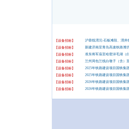
沪蓉线渭沱-石板滩段、渭井线
【设备招标】
新建济南至青岛高速铁路潍坊
【设备招标】
准东将军庙至哈密淖毛湖（白
【设备招标】
兰州局包兰线白墩子（含）至
【设备招标】
2025年铁路建设项目国铁集
【设备招标】
2025年铁路建设项目国铁集
【设备招标】
2026年铁路建设项目国铁集
【设备招标】
2026年铁路建设项目国铁集
【设备招标】