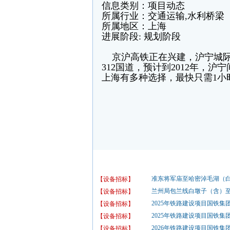
信息类别：项目动态
所属行业：交通运输,水利桥梁
所属地区：上海
进展阶段: 规划阶段
京沪高铁正在兴建，沪宁城际
312国道，预计到2012年，
上海有多种选择，最快只需1小
准东将军庙至哈密淖毛湖（白
【设备招标】
兰州局包兰线白墩子（含）至
【设备招标】
2025年铁路建设项目国铁集
【设备招标】
2025年铁路建设项目国铁集
【设备招标】
2026年铁路建设项目国铁集
【设备招标】