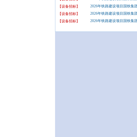
2026年铁路建设项目国铁集
【设备招标】
2026年铁路建设项目国铁集
【设备招标】
2026年铁路建设项目国铁集
【设备招标】