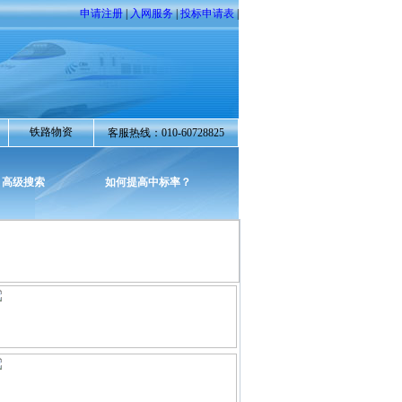
申请注册
|
入网服务
|
投标申请表
|
铁路物资
客服热线：010-60728825
高级搜索
如何提高中标率？