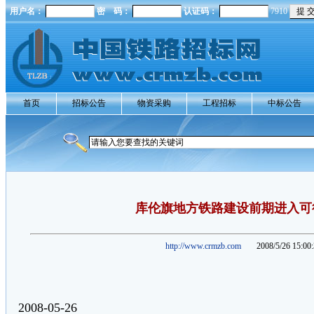
用户名：
密 码：
认证码：
7910
首页
招标公告
物资采购
工程招标
中标公告
库伦旗地方铁路建设前期进入可
http://www.crmzb.com
2008/5/26 15:00
2008-05-26