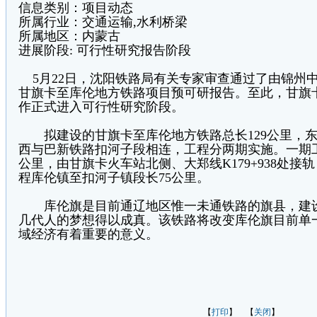
信息类别：项目动态
所属行业：交通运输,水利桥梁
所属地区：内蒙古
进展阶段: 可行性研究报告阶段
5月22日，沈阳铁路局有关专家审查通过了由锦州
甘旗卡至库伦地方铁路项目预可研报告。至此，甘旗
作正式进入可行性研究阶段。
拟建设的甘旗卡至库伦地方铁路总长129公里，东
西与巴新铁路扣河子段相连，工程分两期实施。一期工
公里，由甘旗卡火车站北侧、大郑线K179+938处
程库伦镇至扣河子镇段长75公里。
库伦旗是目前通辽地区惟一未通铁路的旗县，建设
几代人的梦想得以成真。该铁路将改变库伦旗目前单
域经济有着重要的意义。
【
打印
】 【
关闭
】