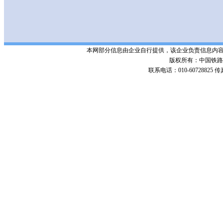
本网部分信息由企业自行提供，该企业负责信息内
版权所有：中国铁路招标网 Po
联系电话：010-60728825 传真号