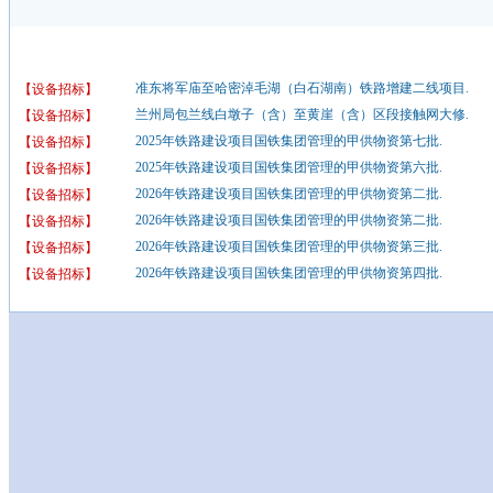
准东将军庙至哈密淖毛湖（白石湖南）铁路增建二线项目.
【设备招标】
兰州局包兰线白墩子（含）至黄崖（含）区段接触网大修.
【设备招标】
2025年铁路建设项目国铁集团管理的甲供物资第七批.
【设备招标】
2025年铁路建设项目国铁集团管理的甲供物资第六批.
【设备招标】
2026年铁路建设项目国铁集团管理的甲供物资第二批.
【设备招标】
2026年铁路建设项目国铁集团管理的甲供物资第二批.
【设备招标】
2026年铁路建设项目国铁集团管理的甲供物资第三批.
【设备招标】
2026年铁路建设项目国铁集团管理的甲供物资第四批.
【设备招标】