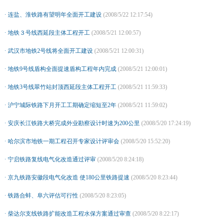
·
连盐、淮铁路有望明年全面开工建设
(2008/5/22 12:17:54)
·
地铁３号线西延段主体工程开工
(2008/5/21 12:00:57)
·
武汉市地铁2号线将全面开工建设
(2008/5/21 12:00:31)
·
地铁9号线盾构全面提速盾构工程年内完成
(2008/5/21 12:00:01)
·
地铁3号线翠竹站封顶西延段主体工程开工
(2008/5/21 11:59:33)
·
沪宁城际铁路下月开工工期确定缩短至2年
(2008/5/21 11:59:02)
·
安庆长江铁路大桥完成外业勘察设计时速为200公里
(2008/5/20 17:24:19)
·
哈尔滨市地铁一期工程召开专家设计评审会
(2008/5/20 15:52:20)
·
宁启铁路复线电气化改造通过评审
(2008/5/20 8:24:18)
·
京九铁路安徽段电气化改造 使180公里铁路提速
(2008/5/20 8:23:44)
·
铁路合蚌、阜六评估可行性
(2008/5/20 8:23:05)
·
柴达尔支线铁路扩能改造工程水保方案通过审查
(2008/5/20 8:22:17)