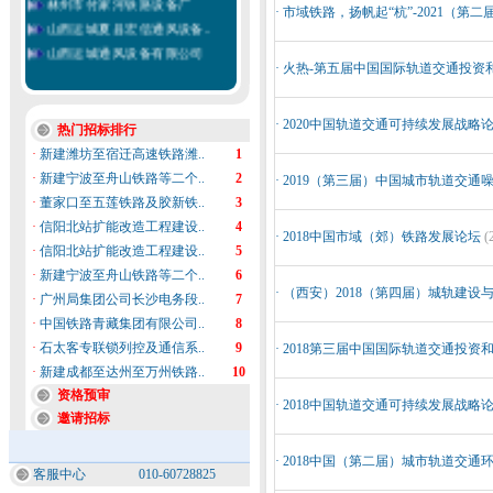
·
市域铁路，扬帆起“杭”-2021（
山西运城夏县宏信通风设备..
山西运城通风设备有限公司
保定金风帆蓄电池有限公司
·
火热-第五届中国国际轨道交通投资
上海倩诚铁路电器配线有限..
锦州恒源铁路工电器材制造..
·
2020中国轨道交通可持续发展战
热门招标排行
中国铁路招标网
·
新建潍坊至宿迁高速铁路潍..
1
株洲时代新材料科技股份有..
·
新建宁波至舟山铁路等二个..
2
·
2019（第三届）中国城市轨道交
哈尔滨复盛铁路工电器材有..
·
董家口至五莲铁路及胶新铁..
3
深圳市恒毅兴实业有限公司
·
信阳北站扩能改造工程建设..
4
南京菲尼克斯电气有限公司
·
2018中国市域（郊）铁路发展论坛
(
·
信阳北站扩能改造工程建设..
5
德和盛电气上海有限公司
·
新建宁波至舟山铁路等二个..
6
中国铁路物资总公司
·
（西安）2018（第四届）城轨建设
·
广州局集团公司长沙电务段..
7
·
中国铁路青藏集团有限公司..
8
·
石太客专联锁列控及通信系..
9
·
2018第三届中国国际轨道交通投资
·
新建成都至达州至万州铁路..
10
资格预审
·
2018中国轨道交通可持续发展战略
邀请招标
·
2018中国（第二届）城市轨道交
客服中心
010-60728825