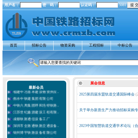
北京伯恩汇能科技发展有限..
用户名：
密 码：
认证码：
5081
铁设（济南）电气设备有限..
北京力铁轨道交通设备有限..
北京力铁轨道交通设备有限..
邯郸市黎明铁路器材有限公..
北京佳讯飞鸿电气股份有限..
中铁电气工业有限公司
首页
招标公告
物资采购
工程招标
中标公告
中铁十九局集团公司
广西南宁海斯德工程机械有..
广东铁路建设监理有限公司
宜兴市腾达土工布有限公司
东莞市津盈实业有限公司
唐山开元自动焊接装备有限..
展会信息
最新会员
福建中冶基本建设物资供应..
·
2025第四届东盟轨道交通国际峰会
(
衡水中铁建集团有限公司
中铁六局集团呼和浩特铁路..
江苏世纪鑫源建设工程有限..
·
关于举办新质生产力推动招标采购
成都铁路通信设备工厂
深圳市全路通铁路交通设备..
·
2023中国智慧轨道交通学术论坛（合
锦州博宇铁路设备有限公司
林州市付家河铁路设备厂