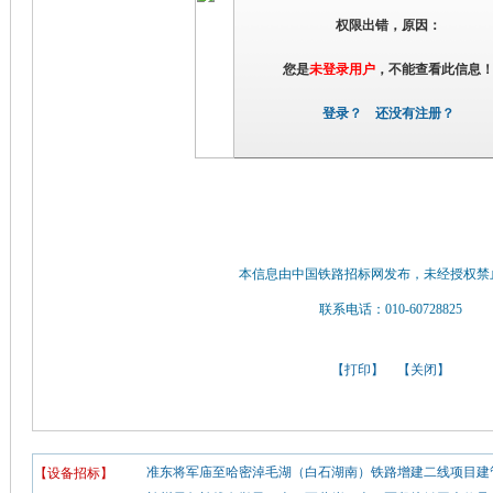
权限出错，原因：
您是
未登录用户
，不能查看此信息
登录？
还没有注册？
本信息由中国铁路招标网发布，未经授权禁
联系电话：010-60728825
【
打印
】 【
关闭
】
准东将军庙至哈密淖毛湖（白石湖南）铁路增建二线项目建管
【设备招标】