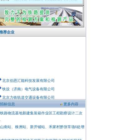
推荐企业
北京伯恩汇能科技发展有限公司
铁设（济南）电气设备有限公司
北京力铁轨道交通设备有限公司
北京力铁轨道交通设备有限公司
招标信息
更多内容
邯郸市黎明铁路器材有限公司
铁路物流基地新建集装箱作业区工程勘察设计二次
北京佳讯飞鸿电气股份有限公司
.
山南站、株洲站、新开铺站、禾家村黔张常场6处增
中铁电气工业有限公司
中铁十九局集团公司