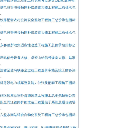
咸宁铁路物流基地工程第三方监测WLJDJC标段招.
广西南宁海斯德工程机械有限公司
供电段管段接触网补偿装置大修工程施工总价承包
广东铁路建设监理有限公司
.
宜兴市腾达土工布有限公司
铁路配套农村公路安全整治工程施工总价承包招标
.
东莞市津盈实业有限公司
供电段管段接触网补偿装置大修工程施工总价承包
唐山开元自动焊接装备有限公司
.
福建中冶基本建设物资供应有限公..
东客整所动集适应性改造工程施工总价承包招标公
衡水中铁建集团有限公司
庄站信号设备大修、卓资山站信号设备大修、姑家
中铁六局集团呼和浩特铁路建设有..
.
江苏世纪鑫源建设工程有限公司
波密至然乌铁路全过程工程造价审核及竣工财务决
成都铁路通信设备工厂
.
深圳市全路通铁路交通设备有限公..
机务段电力机车整备能力补强及配套工程施工招标
锦州博宇铁路设备有限公司
站区房屋及室外设施改造工程施工总承包招标公告
林州市付家河铁路设备厂
斯至同江铁路扩能改造工程通信子系统及通信铁塔
山西运城夏县宏信通风设备有限公..
.
山西运城通风设备有限公司
六盘水南站综合自动化系统工程施工总价承包招标
保定金风帆蓄电池有限公司
客专高密客站、峡山客站、K3中继站信号联锁设备
上海倩诚铁路电器配线有限公司