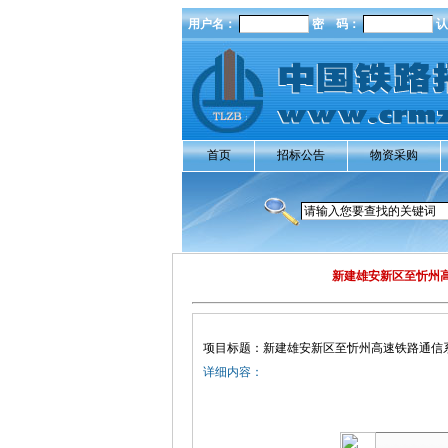
用户名：
密 码：
认
首页
招标公告
物资采购
新建雄安新区至忻州
项目标题：新建雄安新区至忻州高速铁路通信
详细内容：