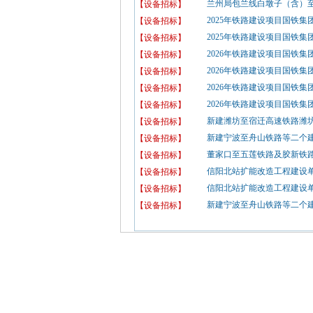
兰州局包兰线白墩子（含）至
【设备招标】
2025年铁路建设项目国铁集
【设备招标】
2025年铁路建设项目国铁集
【设备招标】
2026年铁路建设项目国铁集
【设备招标】
2026年铁路建设项目国铁集
【设备招标】
2026年铁路建设项目国铁集
【设备招标】
2026年铁路建设项目国铁集
【设备招标】
新建潍坊至宿迁高速铁路潍坊
【设备招标】
新建宁波至舟山铁路等二个建
【设备招标】
董家口至五莲铁路及胶新铁路
【设备招标】
信阳北站扩能改造工程建设单位
【设备招标】
信阳北站扩能改造工程建设单位
【设备招标】
新建宁波至舟山铁路等二个建
【设备招标】