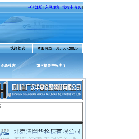
申请注册
|
入网服务
|
投标申请表
|
铁路物资
客服热线：010-60728825
高级搜索
如何提高中标率？