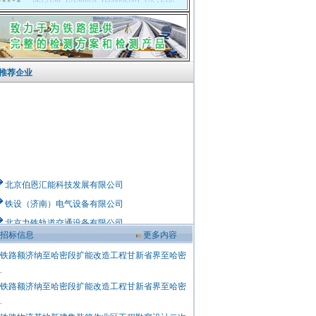
推荐企业
北京伯恩汇能科技发展有限公司
铁设（济南）电气设备有限公司
北京力铁轨道交通设备有限公司
北京力铁轨道交通设备有限公司
招标信息
更多内容
邯郸市黎明铁路器材有限公司
铁路额济纳至哈密段扩能改造工程甘新省界至哈密
.
北京佳讯飞鸿电气股份有限公司
铁路额济纳至哈密段扩能改造工程甘新省界至哈密
中铁电气工业有限公司
.
中铁十九局集团公司