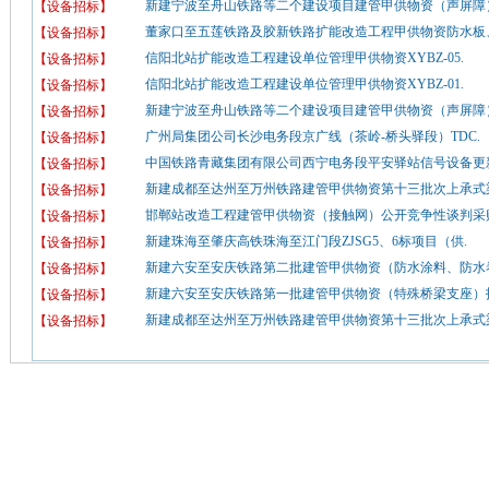
新建宁波至舟山铁路等二个建设项目建管甲供物资（声屏障）
【设备招标】
董家口至五莲铁路及胶新铁路扩能改造工程甲供物资防水板、
【设备招标】
信阳北站扩能改造工程建设单位管理甲供物资XYBZ-05.
【设备招标】
信阳北站扩能改造工程建设单位管理甲供物资XYBZ-01.
【设备招标】
新建宁波至舟山铁路等二个建设项目建管甲供物资（声屏障）
【设备招标】
广州局集团公司长沙电务段京广线（茶岭-桥头驿段）TDC.
【设备招标】
中国铁路青藏集团有限公司西宁电务段平安驿站信号设备更新
【设备招标】
新建成都至达州至万州铁路建管甲供物资第十三批次上承式梁
【设备招标】
邯郸站改造工程建管甲供物资（接触网）公开竞争性谈判采购
【设备招标】
新建珠海至肇庆高铁珠海至江门段ZJSG5、6标项目（供.
【设备招标】
新建六安至安庆铁路第二批建管甲供物资（防水涂料、防水卷
【设备招标】
新建六安至安庆铁路第一批建管甲供物资（特殊桥梁支座）招
【设备招标】
新建成都至达州至万州铁路建管甲供物资第十三批次上承式梁
【设备招标】