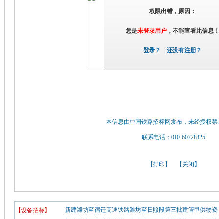
权限出错，原因：
您是
未登录用户
，不能查看此信息
登录？
还没有注册？
本信息由中国铁路招标网发布，未经授权禁
联系电话：010-60728825
【
打印
】 【
关闭
】
新建潍坊至宿迁高速铁路潍坊至日照段第三批建管甲供物资（
【设备招标】