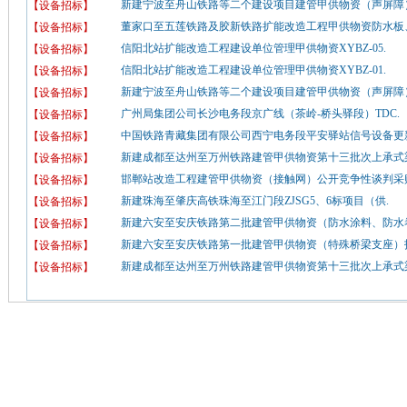
新建宁波至舟山铁路等二个建设项目建管甲供物资（声屏障）
【设备招标】
董家口至五莲铁路及胶新铁路扩能改造工程甲供物资防水板、
【设备招标】
信阳北站扩能改造工程建设单位管理甲供物资XYBZ-05.
【设备招标】
信阳北站扩能改造工程建设单位管理甲供物资XYBZ-01.
【设备招标】
新建宁波至舟山铁路等二个建设项目建管甲供物资（声屏障）
【设备招标】
广州局集团公司长沙电务段京广线（茶岭-桥头驿段）TDC.
【设备招标】
中国铁路青藏集团有限公司西宁电务段平安驿站信号设备更新
【设备招标】
新建成都至达州至万州铁路建管甲供物资第十三批次上承式梁
【设备招标】
邯郸站改造工程建管甲供物资（接触网）公开竞争性谈判采购
【设备招标】
新建珠海至肇庆高铁珠海至江门段ZJSG5、6标项目（供.
【设备招标】
新建六安至安庆铁路第二批建管甲供物资（防水涂料、防水卷
【设备招标】
新建六安至安庆铁路第一批建管甲供物资（特殊桥梁支座）招
【设备招标】
新建成都至达州至万州铁路建管甲供物资第十三批次上承式梁
【设备招标】