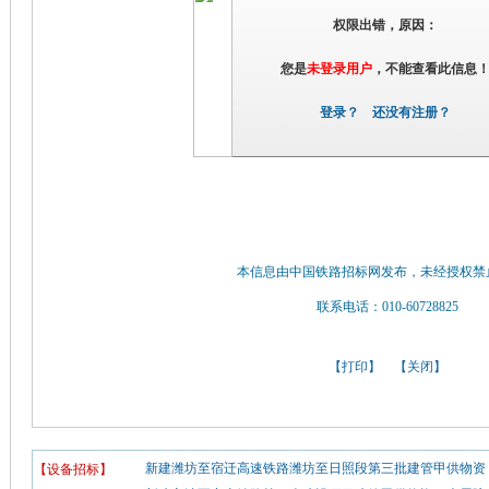
权限出错，原因：
您是
未登录用户
，不能查看此信息
登录？
还没有注册？
本信息由中国铁路招标网发布，未经授权禁
联系电话：010-60728825
【
打印
】 【
关闭
】
新建潍坊至宿迁高速铁路潍坊至日照段第三批建管甲供物资（
【设备招标】