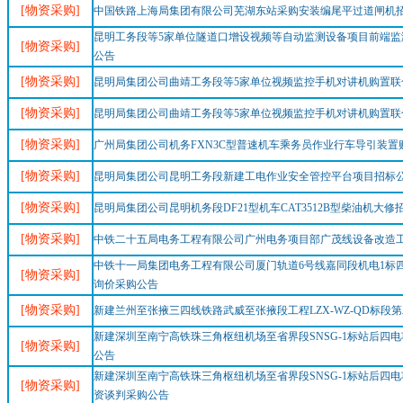
[物资采购]
中国铁路上海局集团有限公司芜湖东站采购安装编尾平过道闸机
昆明工务段等5家单位隧道口增设视频等自动监测设备项目前端监
[物资采购]
公告
[物资采购]
昆明局集团公司曲靖工务段等5家单位视频监控手机对讲机购置联
[物资采购]
昆明局集团公司曲靖工务段等5家单位视频监控手机对讲机购置联
[物资采购]
广州局集团公司机务FXN3C型普速机车乘务员作业行车导引装
[物资采购]
昆明局集团公司昆明工务段新建工电作业安全管控平台项目招标
[物资采购]
昆明局集团公司昆明机务段DF21型机车CAT3512B型柴油机大修
[物资采购]
中铁二十五局电务工程有限公司广州电务项目部广茂线设备改造
中铁十一局集团电务工程有限公司厦门轨道6号线嘉同段机电1标
[物资采购]
询价采购公告
[物资采购]
新建兰州至张掖三四线铁路武威至张掖段工程LZX-WZ-QD标段
新建深圳至南宁高铁珠三角枢纽机场至省界段SNSG-1标站后四
[物资采购]
公告
新建深圳至南宁高铁珠三角枢纽机场至省界段SNSG-1标站后四
[物资采购]
资谈判采购公告