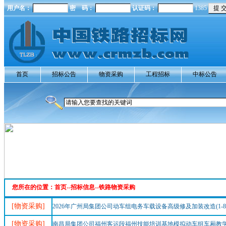
用户名：
密 码：
认证码：
1385
首页
招标公告
物资采购
工程招标
中标公告
您所在的位置：首页--招标信息--铁路物资采购
[物资采购]
2026年广州局集团公司动车组电务车载设备高级修及加装改造(1-8
[物资采购]
南昌局集团公司福州客运段福州技能培训基地模拟动车组车厢教