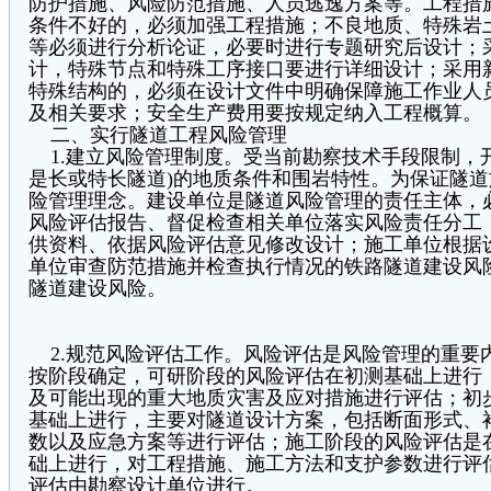
防护措施、风险防范措施、人员逃逸方案等。工程措
条件不好的，必须加强工程措施；不良地质、特殊岩
等必须进行分析论证，必要时进行专题研究后设计；
计，特殊节点和特殊工序接口要进行详细设计；采用
特殊结构的，必须在设计文件中明确保障施工作业人
及相关要求；安全生产费用要按规定纳入工程概算。
二、实行隧道工程风险管理
1.建立风险管理制度。受当前勘察技术手段限制，
是长或特长隧道)的地质条件和围岩特性。为保证隧
险管理理念。建设单位是隧道风险管理的责任主体，
风险评估报告、督促检查相关单位落实风险责任分工
供资料、依据风险评估意见修改设计；施工单位根据
单位审查防范措施并检查执行情况的铁路隧道建设风
隧道建设风险。
2.规范风险评估工作。风险评估是风险管理的重要
按阶段确定，可研阶段的风险评估在初测基础上进行
及可能出现的重大地质灾害及应对措施进行评估；初
基础上进行，主要对隧道设计方案，包括断面形式、
数以及应急方案等进行评估；施工阶段的风险评估是
础上进行，对工程措施、施工方法和支护参数进行评
评估由勘察设计单位进行。