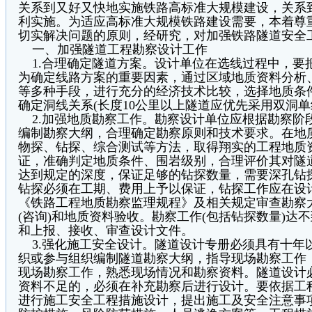
关系到又好又快地实施铁路高标准大规模建设，关系
利实施。为适应高标准大规模铁路建设需要，本着尊
切实解决问题的原则，经研究，对加强铁路隧道安全
一、加强隧道工程勘察设计工作
1.合理确定隧道方案。设计单位在选线过程中，要
为确定线路方案的重要因素，通过区域地质资料分析
等多种手段，进行充分的经济技术比较，选择地质条
确定洞线关系(长度10公里以上隧道应优先采用双洞单
2.加强地质勘察工作。勘察设计单位应根据勘察阶
编制勘察大纲，合理确定勘察原则和技术要求。在地
物探、钻探、综合测试等方法，取得翔实的工程地质
证，准确判定地质条件、围岩级别，合理评价其对隧
达到规定的深度，保证足够的钻探数量，需要深孔钻
钻探必须在工期、费用上予以保证，钻探工作应在设
《铁路工程地质勘察监理规程》及相关规定审查勘察
(咨询)和地质资料验收。勘察工作(包括钻探数量)达
和上报、接收、审查设计文件。
3.强化施工安全设计。隧道设计专册必须具有十年
织或参与组织编制隧道勘察大纲，指导现场勘察工作
现场勘察工作，熟悉现场情况和勘察资料。隧道设计
资料不足的，必须在补充勘察后进行设计。要依据工
进行施工安全工程措施设计，提出施工及安全注意事