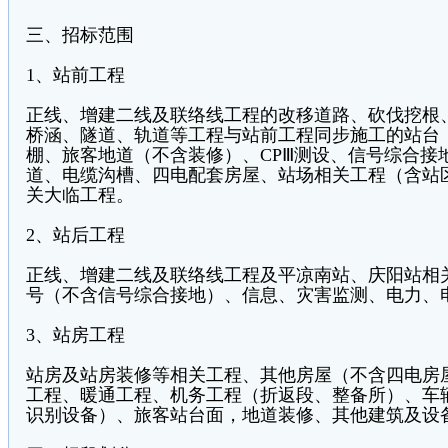
三、招标范围
1、站前工程
正线、增建二线及联络线工程的改移道路、砍伐挖根
桥涵、隧道、轨道等工程与站前工程同步施工的站台
棚、旅客地道（不含装修）、CPⅢ测设、信号综合接
道、电缆沟槽、四电配套房屋、站场相关工程（含站
关大临工程。
2、站后工程
正线、增建二线及联络线工程及平凉南站、庆阳站相
号（不含信号综合接地）、信息、灾害监测、电力、
3、站房工程
站房及站房装修等相关工程、其他房屋（不含四电房
工程、暖通工程、机务工程（折返段、整备所）、车辆
识别设备）、旅客站台面，地道装修、其他建筑及设