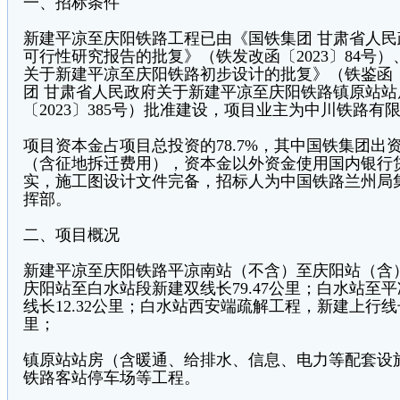
一、招标条件
新建平凉至庆阳铁路工程已由《国铁集团 甘肃省人
可行性研究报告的批复》（铁发改函〔2023〕84号
关于新建平凉至庆阳铁路初步设计的批复》（铁鉴函〔2
团 甘肃省人民政府关于新建平凉至庆阳铁路镇原站
〔2023〕385号）批准建设，项目业主为中川铁路有
项目资本金占项目总投资的78.7%，其中国铁集团出资26
（含征地拆迁费用），资本金以外资金使用国内银行
实，施工图设计文件完备，招标人为中国铁路兰州局
挥部。
二、项目概况
新建平凉至庆阳铁路平凉南站（不含）至庆阳站（含）段
庆阳站至白水站段新建双线长79.47公里；白水站至
线长12.32公里；白水站西安端疏解工程，新建上行线长2
里；
镇原站站房（含暖通、给排水、信息、电力等配套设
铁路客站停车场等工程。