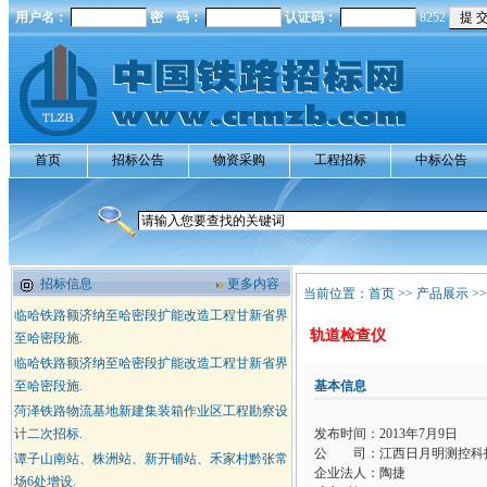
用户名：
密 码：
认证码：
8252
首页
招标公告
物资采购
工程招标
中标公告
招标信息
更多内容
当前位置：
首页
>>
产品展示
>
临哈铁路额济纳至哈密段扩能改造工程甘新省界
轨道检查仪
至哈密段施.
临哈铁路额济纳至哈密段扩能改造工程甘新省界
至哈密段施.
基本信息
菏泽铁路物流基地新建集装箱作业区工程勘察设
计二次招标.
发布时间：2013年7月9日
公 司：江西日月明测控科
谭子山南站、株洲站、新开铺站、禾家村黔张常
企业法人：陶捷
场6处增设.