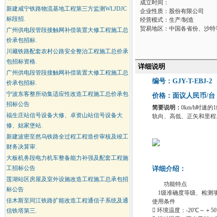
成立时间：
新建咸宁铁路物流基地工程第三方监测WLJDJC
企业性质：股份有限公司
标段招.
经营模式：生产/制造
贸易地区：中国各省份、沙特
广州供电段管段接触网补偿装置大修工程施工总
价承包招标.
川藏铁路配套农村公路安全整治工程施工总价承
包招标资格.
详细说明
广州供电段管段接触网补偿装置大修工程施工总
编号：GJY-T-EBJ-2
价承包招标.
宁波东客整所动集适应性改造工程施工总价承包
价格：面议人民币/台
招标公告
简要说明：
0km/h时
福生庄站信号设备大修、卓资山站信号设备大
轨向、高低、正矢和里程
修、姑家堡站.
新建波密至然乌铁路全过程工程造价审核及竣工
财务决算审.
大板机务段电力机车整备能力补强及配套工程施
工招标公告
详细介绍：
莲湖站区房屋及室外设施改造工程施工总承包招
功能特点
标公告
1级准确度等级、检测项
佳木斯至同江铁路扩能改造工程通信子系统及通
使用条件
 环境温度：-20℃～＋
信铁塔第三.