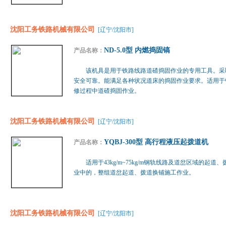
沈阳工务铁路机械有限公司
[辽宁/沈阳市]
ND-5.0型 内燃捣固镐
产品名称：
该机具是用于铁路线路道碴捣固作业的专用工具。采
安全可靠。能满足各种状况道床的捣固作业要求。适用于
修过程中道碴捣固作业。
沈阳工务铁路机械有限公司
[辽宁/沈阳市]
YQBJ-300型 高行程液压起拨道机
产品名称：
适用于43kg/m~75kg/m钢轨线路及道岔区域的起
业中的，整组道岔起道、拨道换铺施工作业。
沈阳工务铁路机械有限公司
[辽宁/沈阳市]