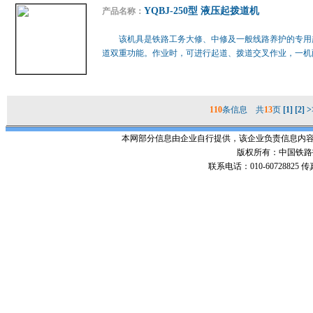
YQBJ-250型 液压起拨道机
产品名称：
该机具是铁路工务大修、中修及一般线路养护的专用
道双重功能。作业时，可进行起道、拨道交叉作业，一机
110
条信息 共
13
页
[1]
[2]
>
本网部分信息由企业自行提供，该企业负责信息内
版权所有：中国铁路招标网 Po
联系电话：010-60728825 传真号